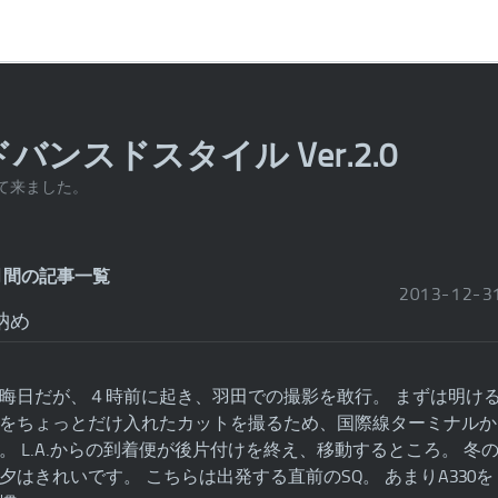
バンスドスタイル Ver.2.0
って来ました。
1ヶ月間の記事一覧
2013
-
12
-
3
納め
晦日だが、４時前に起き、羽田での撮影を敢行。 まずは明け
をちょっとだけ入れたカットを撮るため、国際線ターミナルか
。 L.A.からの到着便が後片付けを終え、移動するところ。 冬
夕はきれいです。 こちらは出発する直前のSQ。 あまりA330を