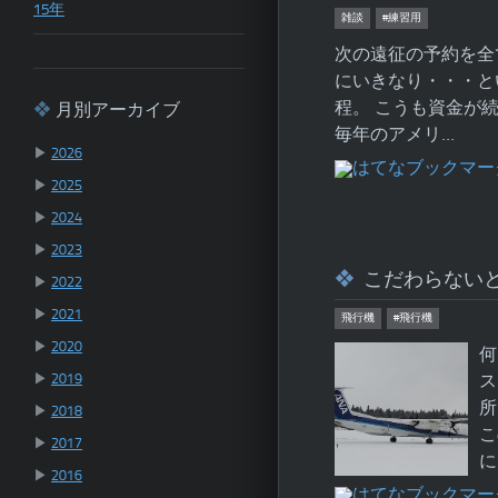
15年
雑談
#練習用
次の遠征の予約を全
にいきなり・・・と
程。 こうも資金が
月別アーカイブ
毎年のアメリ…
▶
2026
▶
2025
▶
2024
▶
2023
こだわらない
▶
2022
▶
2021
飛行機
#飛行機
▶
2020
何
▶
2019
ス
所
▶
2018
こ
▶
2017
に
▶
2016