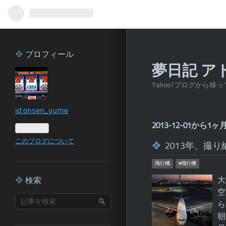
プロフィール
夢日記 アド
Yahoo!ブログから移
id:onsen_yume
2013-12-01から
このブログについて
2013年、撮り
飛行機
#飛行機
大
検索
空
ら
朝