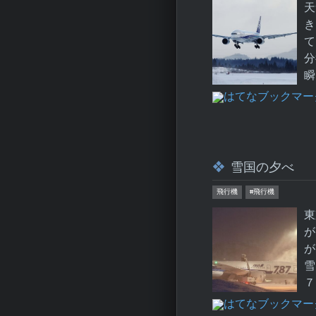
天
き
て
分
瞬
雪国の夕べ
飛行機
#飛行機
東
が
が
雪
７