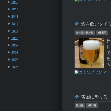
▶
2015
▶
2014
▶
2013
酒を飲むタイ
▶
2012
▶
2011
食べ物・飲み物
#練習用
▶
2010
日
▶
2009
に
▶
2008
で
思
▶
2007
み
▶
2006
雪国に降りる
飛行機
#飛行機