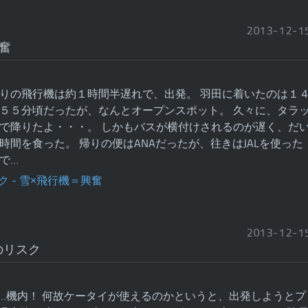
2013
-
12
-
1
奮
りの飛行機は約１時間半遅れで、出発。 羽田に着いたのは１
５５分頃だったが、なんとオープンスポット。 久々に、タラ
で降りたよ・・・。 しかもバスが横付けされるのが遅く、だ
時間を食った。 帰りの便はANAだったが、往きはJALを使った
で…
2013
-
12
-
1
のリスク
…機内！ 何故ケータイが使えるのかというと、出発しようとプ