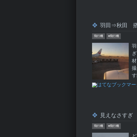
羽田⇒秋田 
飛行機
#飛行機
羽
ぎ
材
撮
す
見えなさすぎ
飛行機
#飛行機
ど