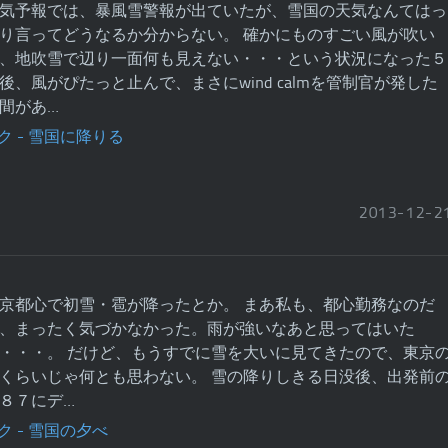
気予報では、暴風雪警報が出ていたが、雪国の天気なんてはっ
り言ってどうなるか分からない。 確かにものすごい風が吹い
、地吹雪で辺り一面何も見えない・・・という状況になった５
後、風がぴたっと止んで、まさにwind calmを管制官が発した
間があ…
2013
-
12
-
2
京都心で初雪・雹が降ったとか。 まあ私も、都心勤務なのだ
、まったく気づかなかった。雨が強いなあと思ってはいた
・・・。 だけど、もうすでに雪を大いに見てきたので、東京
くらいじゃ何とも思わない。 雪の降りしきる日没後、出発前
８７にデ…