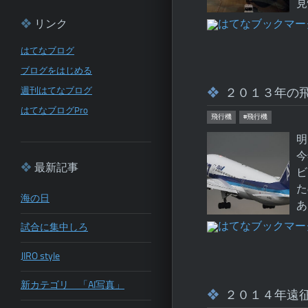
見
リンク
はてなブログ
ブログをはじめる
週刊はてなブログ
２０１３年の
はてなブログPro
飛行機
#飛行機
明
今
最新記事
ビ
た
海の日
あ
試合に集中しろ
JIRO style
新カテゴリ 「AI写真」
２０１４年遠