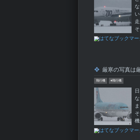
な
い
走
そ
厳寒の写真は
飛行機
#飛行機
日
な
ま
そ
機