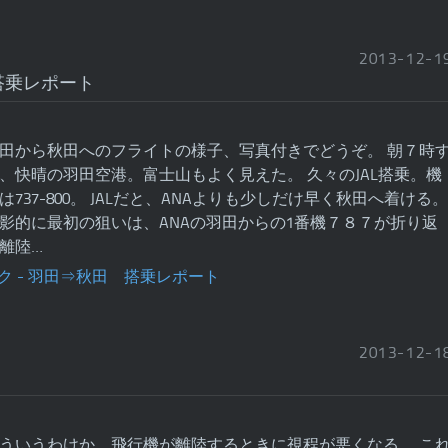
2013
-
12
-
1
搭乗レポート
田から秋田へのフライトの様子、写真付きでどうぞ。 朝７時
、快晴の羽田空港。富士山もよく見えた。 久々のJAL搭乗。機
は737-800。 JALだと、ANAよりも少しだけ早く秋田へ着ける。
影的に最初の狙いは、ANAの羽田からの1番機７８７が折り返
離陸…
2013
-
12
-
1
ういうわけか、飛行機が離陸するときに視程が悪くなる。 こ