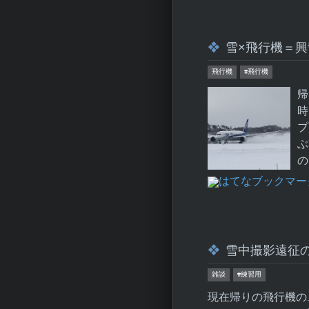
雪×飛行機＝興
飛行機
#飛行機
帰
時
プ
ぶ
の
雪中撮影遠征
雑談
#練習用
現在帰りの飛行機の